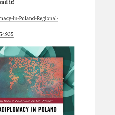
nd it!
macy-in-Poland-Regional-
254935