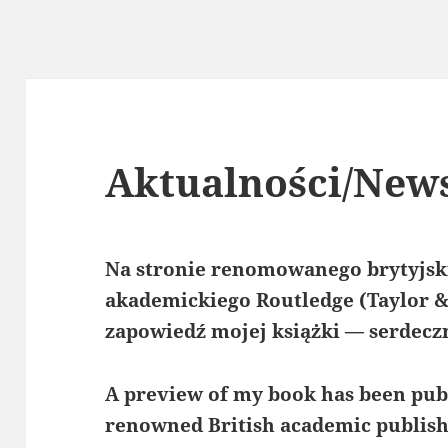
ualności/News
Aktualności/New
Na stronie renomowanego brytyjs
akademickiego Routledge (Taylor &
zapowiedź mojej książki — serdecz
A preview of my book has been publ
renowned British academic publish